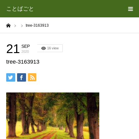
ことばごと
ーム
tree-3163913
ホーム
カテゴリー
21
SEP
16 view
2020
tree-3163913
遊場志善（あそば よしゆき）について