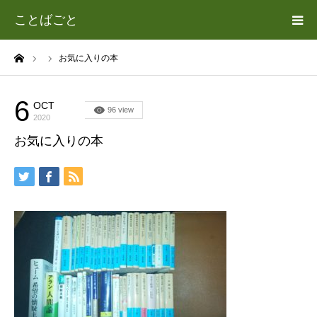
ことばごと
ーム
お気に入りの本
ホーム
カテゴリー
6
OCT
96 view
2020
お気に入りの本
遊場志善（あそば よしゆき）について