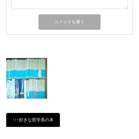
↑↑↑好きな哲学系の本