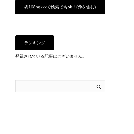
@168nqkkxで検索でもok！(@を含む)
ランキング
登録されている記事はございません。