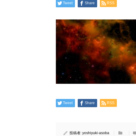
Tweet
Share
RSS
Tweet
Share
RSS
投稿者:
yoshiyuki-asoba