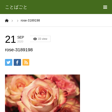
ことばごと
ーム
rose-3189198
ホーム
カテゴリー
21
SEP
15 view
2020
rose-3189198
遊場志善（あそば よしゆき）について