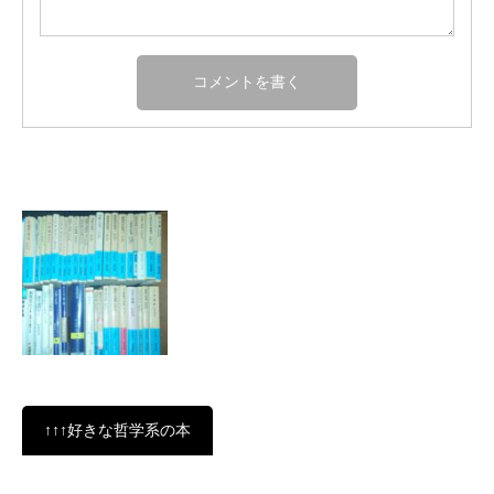
↑↑↑好きな哲学系の本