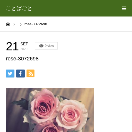
ことばごと
ーム
rose-3072698
ホーム
カテゴリー
21
SEP
9 view
2020
rose-3072698
遊場志善（あそば よしゆき）について