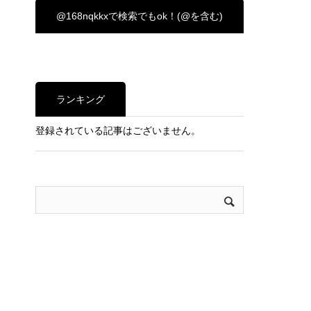
@168nqkkxで検索でもok！(@を含む)
ランキング
登録されている記事はございません。