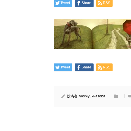
Tweet
Share
RSS
Tweet
Share
RSS
投稿者:
yoshiyuki-asoba