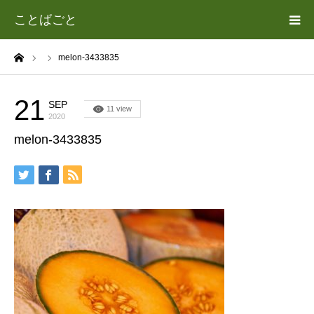
ことばごと
ーム
melon-3433835
ホーム
カテゴリー
21
SEP
11 view
2020
melon-3433835
遊場志善（あそば よしゆき）について