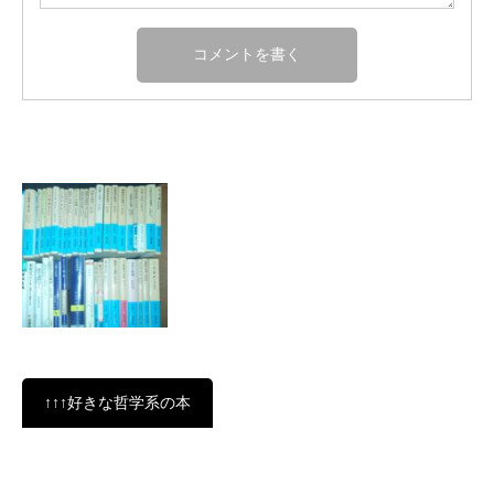
↑↑↑好きな哲学系の本