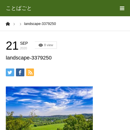
ことばごと
ーム
landscape-3379250
ホーム
カテゴリー
21
SEP
8 view
2020
landscape-3379250
遊場志善（あそば よしゆき）について