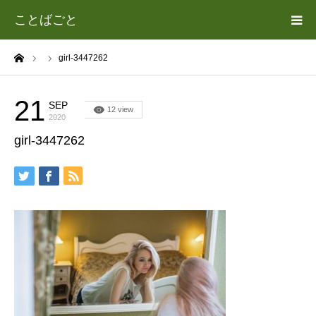
ことばごと
ーム
girl-3447262
ホーム
カテゴリー
21
SEP
12 view
2020
girl-3447262
遊場志善（あそば よしゆき）について