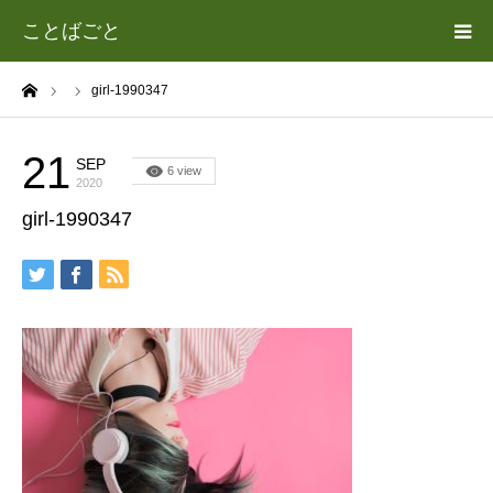
ことばごと
ーム
girl-1990347
ホーム
カテゴリー
21
SEP
6 view
2020
girl-1990347
遊場志善（あそば よしゆき）について