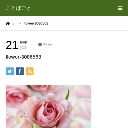
ことばごと
ーム
flower-3086563
ホーム
カテゴリー
21
SEP
4 view
2020
flower-3086563
遊場志善（あそば よしゆき）について