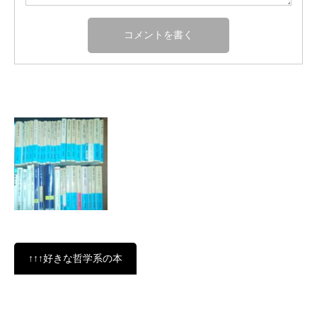
↑↑↑好きな哲学系の本