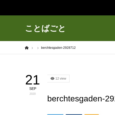
ことばごと
ホーム
berchtesgaden-2928712
21
12 view
SEP
2020
berchtesgaden-2