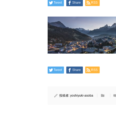
Tweet
Share
RSS
Tweet
Share
RSS
投稿者:
yoshiyuki-asoba