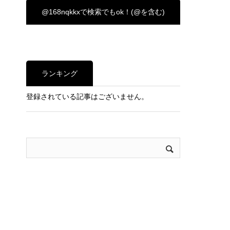
@168nqkkxで検索でもok！(@を含む)
ランキング
登録されている記事はございません。