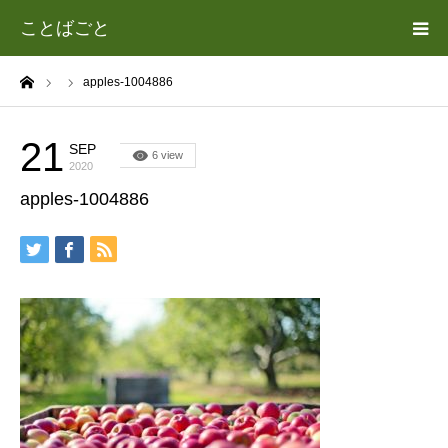
ことばごと
ーム
apples-1004886
ホーム
カテゴリー
21
SEP
6 view
2020
apples-1004886
遊場志善（あそば よしゆき）について