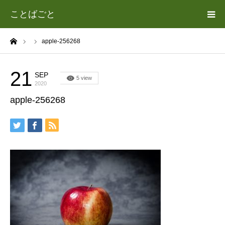
ことばごと
ーム
apple-256268
ホーム
カテゴリー
21
SEP
5 view
2020
apple-256268
遊場志善（あそば よしゆき）について