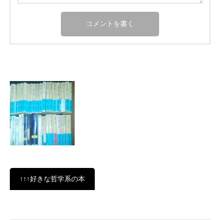
↑↑↑好きな哲学系の本