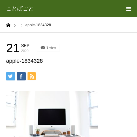
ことばごと
ーム
apple-1834328
ホーム
カテゴリー
21
SEP
9 view
2020
apple-1834328
遊場志善（あそば よしゆき）について