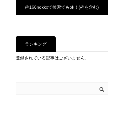
@168nqkkxで検索でもok！(@を含む)
ランキング
登録されている記事はございません。