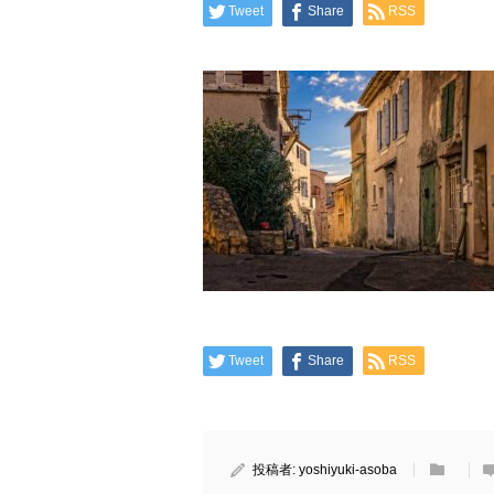
Tweet
Share
RSS
Tweet
Share
RSS
投稿者:
yoshiyuki-asoba